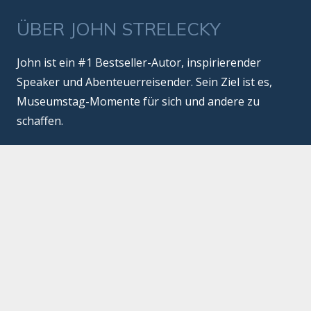
ÜBER JOHN STRELECKY
John ist ein #1 Bestseller-Autor, inspirierender
Speaker und Abenteuerreisender. Sein Ziel ist es,
Museumstag-Momente für sich und andere zu
schaffen.
ENTDECKE
Artikel
Blog
Kurse
Merch
Presse
KONTAKT